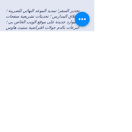
تحذير السفر؛ تمديد الموعد النهائي للضريبة ؛
تمديد إغلاق المدارس ؛ تحديثات تشريعية صفحات
موارد جديدة على موقع الويب الخاص بي ؛
تبرعات بالدم جولات افتراضية ستيت هاوس!
التحديث رقم 6 (٢٤ مارس ٢٠٢٠)
الحاكم يعلن عن استشارة بخصوص البقاء في
المنزل بعد ضغوط تشريعية ؛ تنبيهات نصية البطالة
والصحة النفسية والعنف المنزلي والعنف من قبل
الشريك الحميم
التحديث رقم 5 (20 آذار (مارس) 2020)
موارد للشركات الصغيرة والعائلات والأشخاص
الذين يعانون من البطالة ؛ التشريع الخاص
بالانتخابات البلدية ؛ زيادة قدرة الاختبار في
ماساتشوستس
التحديث رقم 4 (18 آذار (مارس) 2020)